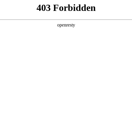
产品及服务
行业解决方案
合作伙伴
投资者关系
NO钱包数码的重要发展战略之一。NO钱包数码在遵从适用的国家和地区法律
、可持续、可信赖的网络安全与隐私保护保障体系，并积极地与有关政府
要性，致力于保护消费者、客户、供应商、合作伙伴、雇